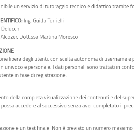
onibile un servizio di tutoraggio tecnico e didattico tramite 
ENTIFICO:
Ing. Guido Torrielli
 Delucchi
a Alcozer, Dott.ssa Martina Moresco
AZIONE
zione libera degli utenti, con scelta autonoma di username e 
 univoco e personale. I dati personali sono trattati in conf
tente in fase di registrazione.
ento della completa visualizzazione dei contenuti e del supe
i possa accedere al successivo senza aver completato il pre
tazione e un test finale. Non è previsto un numero massimo 